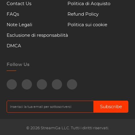
Contact Us
Politica di Acquisto
FAQs
Refund Policy
Note Legali
Politica sui cookie
Esclusione di responsabilità
DMCA
Follow Us
Subscribe
© 2026 StreamGa LLC. Tutti i diritti riservati.