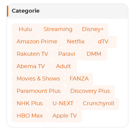
Categorie
Hulu
Streaming
Disney+
Amazon Prime
Netflix
dTV
Rakuten TV
Paravi
DMM
Abema TV
Adult
Movies & Shows
FANZA
Paramount Plus
Discovery Plus
NHK Plus
U-NEXT
Crunchyroll
HBO Max
Apple TV