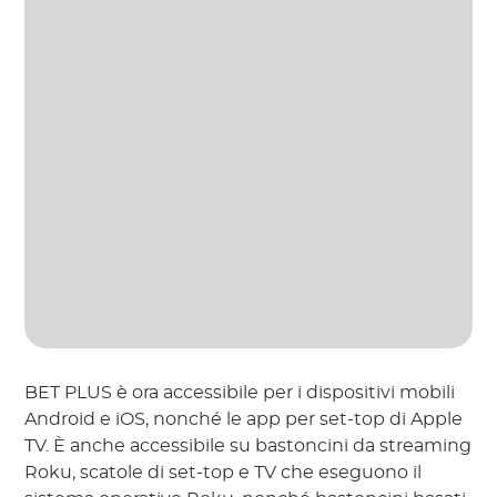
BET PLUS è ora accessibile per i dispositivi mobili
Android e iOS, nonché le app per set-top di Apple
TV. È anche accessibile su bastoncini da streaming
Roku, scatole di set-top e TV che eseguono il