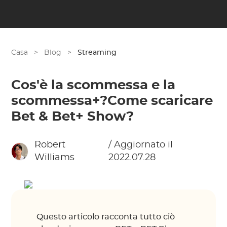
Casa
>
Blog
>
Streaming
Cos'è la scommessa e la
scommessa+?Come scaricare
Bet & Bet+ Show?
Robert
/ Aggiornato il
Williams
2022.07.28
Questo articolo racconta tutto ciò