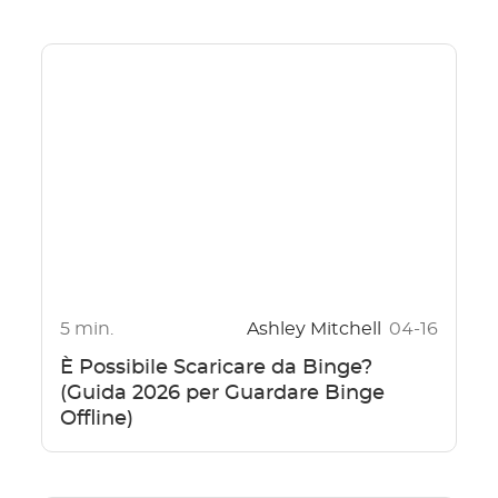
5 min.
Ashley Mitchell
04-16
È Possibile Scaricare da Binge?
(Guida 2026 per Guardare Binge
Offline)