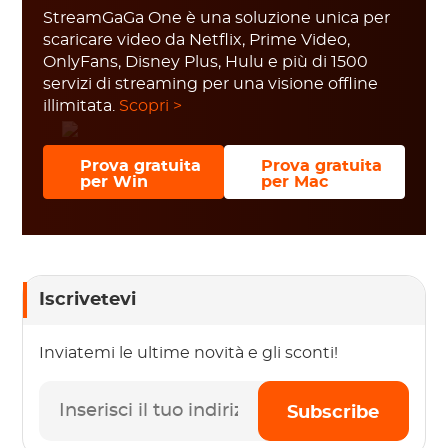
StreamGaGa One è una soluzione unica per
scaricare video da Netflix, Prime Video,
OnlyFans, Disney Plus, Hulu e più di 1500
servizi di streaming per una visione offline
illimitata.
Scopri >
Prova gratuita
Prova gratuita
per Win
per Mac
Iscrivetevi
Inviatemi le ultime novità e gli sconti!
Subscribe