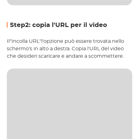
Step2: copia l'URL per il video
Il"Incolla URL"l'opzione può essere trovata nello
schermo's in alto a destra. Copia l'URL del video
che desideri scaricare e andare a scommettere.