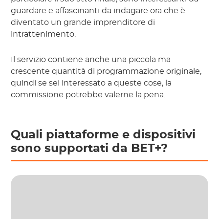
guardare e affascinanti da indagare ora che è
diventato un grande imprenditore di
intrattenimento.
Il servizio contiene anche una piccola ma
crescente quantità di programmazione originale,
quindi se sei interessato a queste cose, la
commissione potrebbe valerne la pena.
Quali piattaforme e dispositivi
sono supportati da BET+?