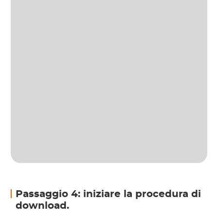
Passaggio 4: iniziare la procedura di
download.