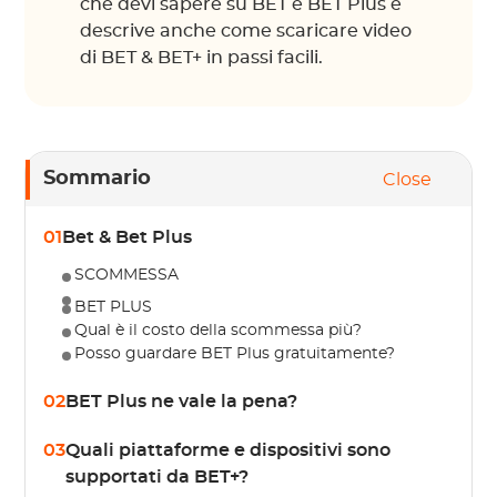
che devi sapere su BET e BET Plus e
descrive anche come scaricare video
di BET & BET+ in passi facili.
Sommario
Close
01
Bet & Bet Plus
SCOMMESSA
BET PLUS
Qual è il costo della scommessa più?
Posso guardare BET Plus gratuitamente?
02
BET Plus ne vale la pena?
03
Quali piattaforme e dispositivi sono
supportati da BET+?