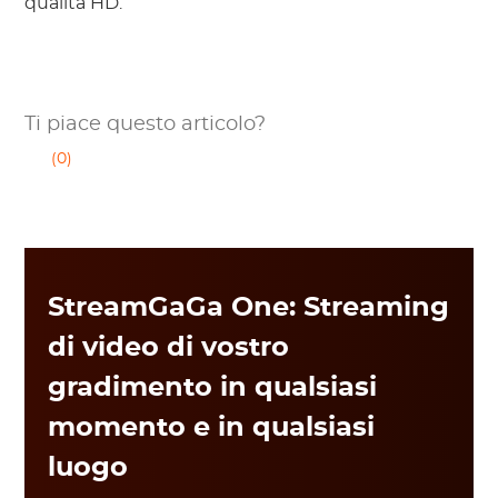
qualità HD.
Ti piace questo articolo?
(0)
StreamGaGa One: Streaming
di video di vostro
gradimento in qualsiasi
momento e in qualsiasi
luogo