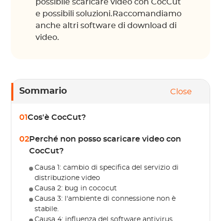
possibile scaricare video con CocCut
e possibili soluzioni.Raccomandiamo
anche altri software di download di
video.
Sommario
Close
01
Cos'è CocCut?
02
Perché non posso scaricare video con
CocCut?
Causa 1: cambio di specifica del servizio di
distribuzione video
Causa 2: bug in cococut
Causa 3: l'ambiente di connessione non è
stabile.
Causa 4: influenza del software antivirus