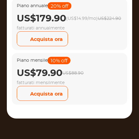
Piano annuale
20% off
US$179.90
(US$14.99/mo)
US$224.90
fatturati annualmente
Acquista ora
Piano mensile
10% off
US$79.90
US$88.90
fatturati mensilmente
Acquista ora