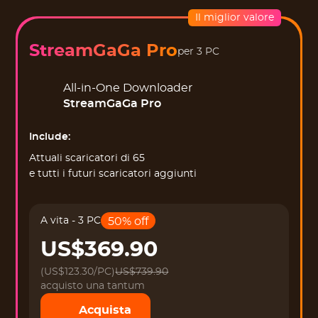
Il miglior valore
StreamGaGa Pro
per 3 PC
All-in-One Downloader
StreamGaGa Pro
Include:
Attuali scaricatori di 65
e tutti i futuri scaricatori aggiunti
A vita - 3 PC
50% off
US$369.90
(US$123.30/PC)
US$739.90
acquisto una tantum
Acquista