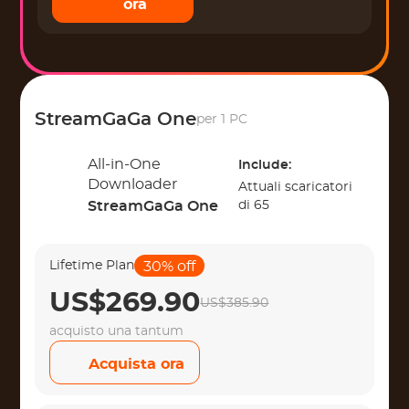
ora
StreamGaGa One
per 1 PC
All-in-One
Include:
Downloader
Attuali scaricatori
StreamGaGa One
di 65
Lifetime Plan
30% off
US$269.90
US$385.90
acquisto una tantum
Acquista ora