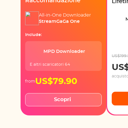
Raccomandazione
Lifet
All-in-One Downloader
StreamGaGa One
Include:
MPD Downloader
US$199.
E altri scaricatori 64
US$
acquist
US$79.90
from
Scopri