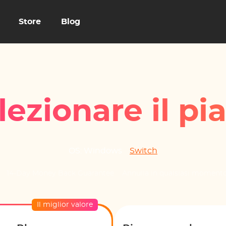
Store
Blog
lezionare il pi
OS:
Windows
Switch
14-Day Money Back Guarantee
Annulla in qualsiasi moment
Il miglior valore