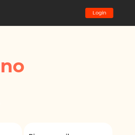
Login
ano
o