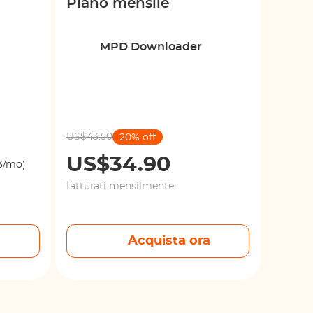
Piano mensile
MPD Downloader
US$43.50
20% off
US$34.90
3/mo)
fatturati mensilmente
a
Acquista ora