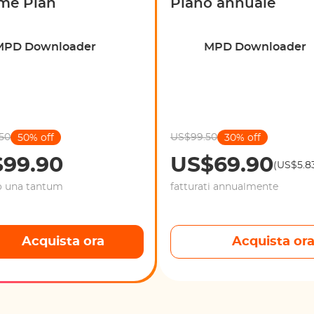
ime Plan
Piano annuale
MPD Downloader
MPD Downloader
50
US$99.50
50% off
30% off
99.90
US$69.90
(US$5.8
o una tantum
fatturati annualmente
Acquista ora
Acquista or