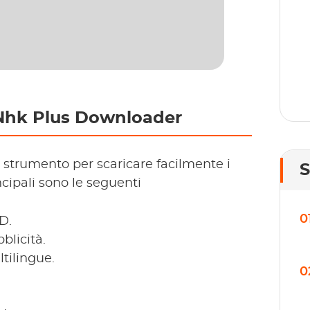
Nhk Plus Downloader
trumento per scaricare facilmente i
cipali sono le seguenti
0
D.
blicità.
ltilingue.
0