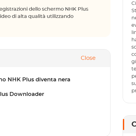
C
registrazioni dello schermo NHK Plus
S
deo di alta qualità utilizzando
n
e
li
h
sc
c
Close
g
te
p
rmo NHK Plus diventa nera
s
p
Plus Downloader
C