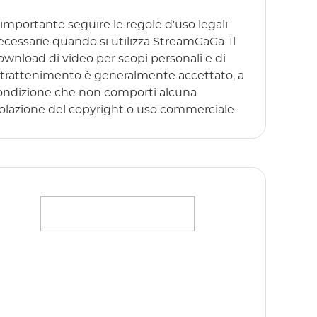
 importante seguire le regole d'uso legali
ecessarie quando si utilizza StreamGaGa. Il
ownload di video per scopi personali e di
ntrattenimento è generalmente accettato, a
ondizione che non comporti alcuna
iolazione del copyright o uso commerciale.
rasmettete senza problemi i vostri film,
ettacoli e originali preferiti in full HD 1080p
nza alcun limite. Inizia subito la prova
atuita!