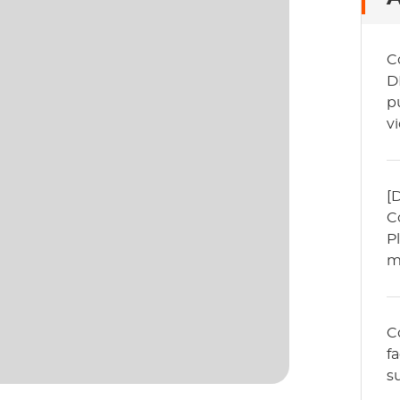
C
D
p
v
[
C
Pl
m
C
f
s