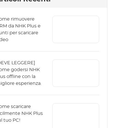
ome rimuovere
RM da NHK Plus e
unti per scaricare
ideo
DEVE LEGGERE]
ome godersi NHK
us offline con la
igliore esperienza.
ome scaricare
acilmente NHK Plus
ul tuo PC!