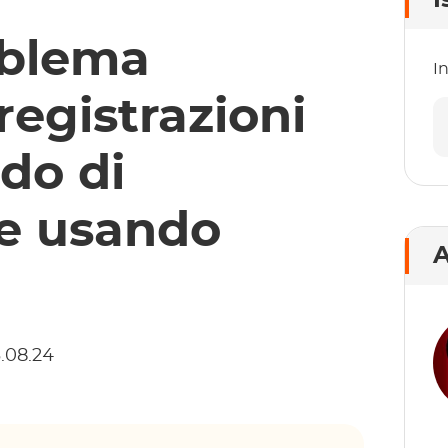
I
oblema
In
registrazioni
do di
le usando
A
3.08.24