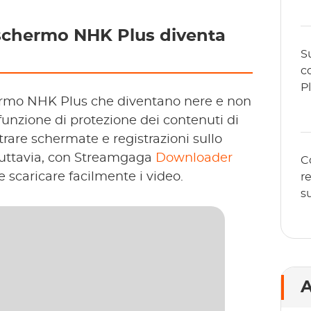
o schermo NHK Plus diventa
S
c
P
chermo NHK Plus che diventano nere e non
 funzione di protezione dei contenuti di
strare schermate e registrazioni sullo
Tuttavia, con Streamgaga
Downloader
C
 scaricare facilmente i video.
r
s
A