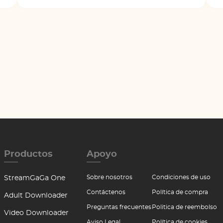
Productos
Apoyo
Sobre nosotros
Condiciones de uso
StreamGaGa One
Contáctenos
Política de compra
Adult Downloader
Preguntas frecuentes
Politica de reembolso
Video Downloader
Aviso Legal
Política de cookies