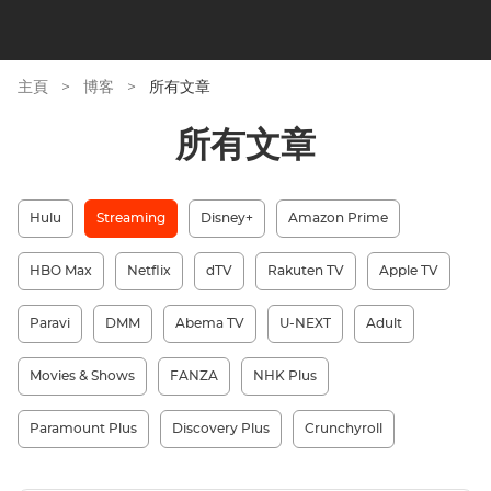
主頁
>
博客
>
所有文章
所有文章
Hulu
Streaming
Disney+
Amazon Prime
HBO Max
Netflix
dTV
Rakuten TV
Apple TV
Paravi
DMM
Abema TV
U-NEXT
Adult
Movies & Shows
FANZA
NHK Plus
Paramount Plus
Discovery Plus
Crunchyroll