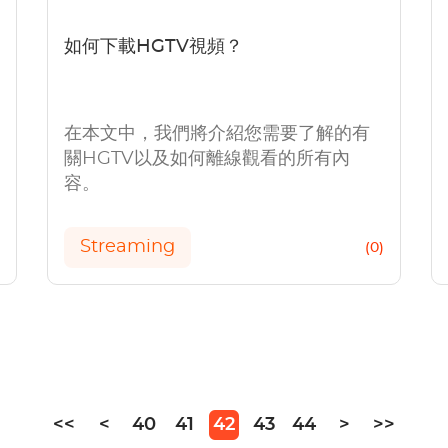
如何下載HGTV視頻？
在本文中，我們將介紹您需要了解的有
關HGTV以及如何離線觀看的所有內
容。
Streaming
)
(0)
<<
<
40
41
42
43
44
>
>>