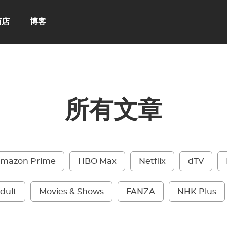
商店
博客
所有文章
mazon Prime
HBO Max
Netflix
dTV
dult
Movies & Shows
FANZA
NHK Plus