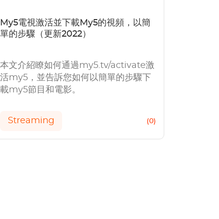
My5電視激活並下載My5的視頻，以簡
單的步驟（更新2022）
本文介紹瞭如何通過my5.tv/activate激
活my5，並告訴您如何以簡單的步驟下
載my5節目和電影。
Streaming
(0)