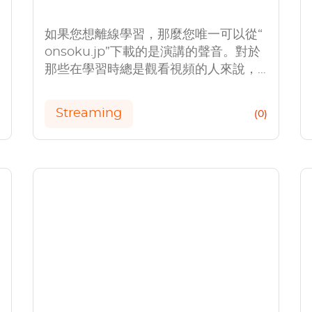
如果您想離線學習，那麼您唯一可以從“
onsoku.jp”下載的是演講的聲音。對於
那些在學習時總是觀看視頻的人來說，
這是不便的。因此，在本文中，我們將
介紹一個秘密技巧，從onsoku.jp一起
Streaming
)
(0)
下載演講語音和視頻。