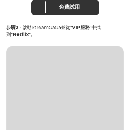
免費試用
步驟2
- 啟動StreamGaGa並從"
VIP服務
"中找
到"
Netflix
"。