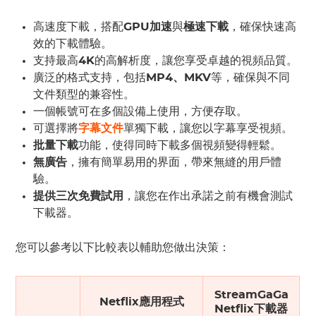
高速度下載，搭配
GPU加速
與
極速下載
，確保快速高
效的下載體驗。
支持最高
4K
的高解析度，讓您享受卓越的視頻品質。
廣泛的格式支持，包括
MP4、MKV
等，確保與不同
文件類型的兼容性。
一個帳號可在多個設備上使用，方便存取。
可選擇將
字幕文件
單獨下載，讓您以字幕享受視頻。
批量下載
功能，使得同時下載多個視頻變得輕鬆。
無廣告
，擁有簡單易用的界面，帶來無縫的用戶體
驗。
提供三次免費試用
，讓您在作出承諾之前有機會測試
下載器。
您可以參考以下比較表以輔助您做出決策：
StreamGaGa
Netflix應用程式
Netflix下載器