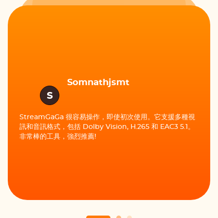
Somnathjsmt
czitdnsil
C
這是一個簡單易用的下載器。只需將 URL
貼到搜尋框中即可。StreamGaGa 提供高
清品質的影片，並配備了一個易於使用的內
S
建瀏覽器。
該下載器快速且易於使用，無廣告頁面，使用係統
內存很少。大量下載選項非常適合通勤時離線觀
看。我強烈推薦它!
StreamGaGa 很容易操作，即使初次使用。它支援多種視
訊和音訊格式，包括 Dolby Vision, H.265 和 EAC3 5.1。
非常棒的工具，強烈推薦!