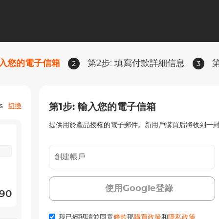
90
90
 輸入您的電子信箱
第2步: 填寫付款詳細信息
2
3
90
90
第1步: 輸入您的電子信箱
s
切換
提供用於產品授權的電子郵件。新用戶購買后將收到一
使用Google登錄
90
我已經閱讀並同意
條款
那
購買政策
和
隱私政策