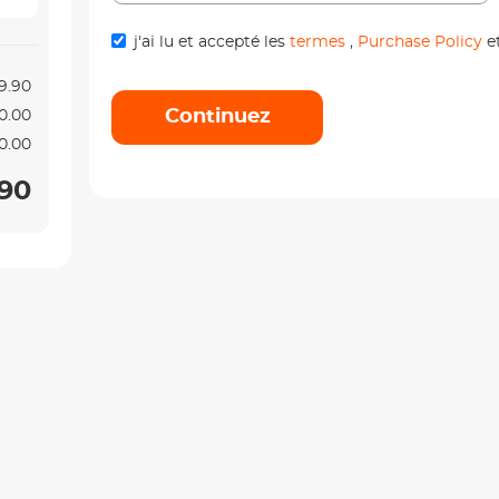
j'ai lu et accepté les
termes
,
Purchase Policy
e
9.90
Continuez
0.00
0.00
90