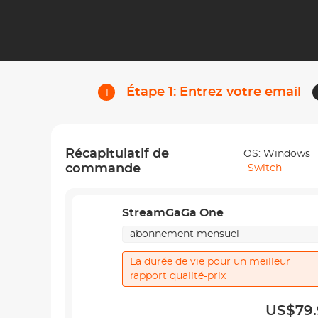
abonnement mensuel
US$79.
Étape 1: Entrez votre email
1
abonnement annuel
US$179.
plan à vie
US$269.
Récapitulatif de
OS:
Windows
plan à vie
US$369.
Pro
commande
Switch
qu'est-ce que c'est ?
StreamGaGa One
abonnement mensuel
La durée de vie pour un meilleur
rapport qualité-prix
US$79.